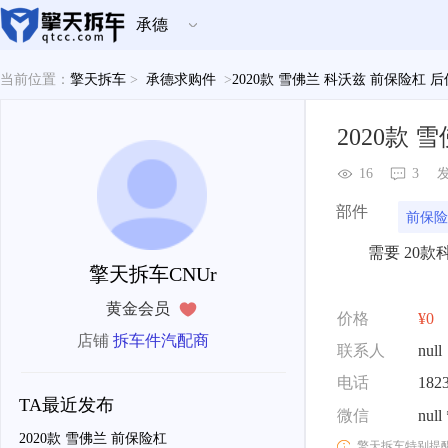
承德
当前位置：
擎天拆车
>
承德求购件
>
2020款 雪佛兰 科沃兹 前保险杠 
2020款
16
3
发
部件
前保险
需要 20款
擎天拆车CNUr
黄金会员
价格
¥0
店铺
拆车件汽配商
联系人
null
电话
182
TA最近发布
微信
null
2020款 雪佛兰 前保险杠
擎天拆车特别提