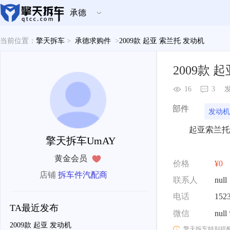
承德
当前位置：
擎天拆车
>
承德求购件
>
2009款 起亚 索兰托 发动机
2009款 
16
3
发
部件
发动机
起亚索兰托
擎天拆车UmAY
黄金会员
价格
¥0
店铺
拆车件汽配商
联系人
null
电话
152
TA最近发布
微信
null
2009款 起亚 发动机
擎天拆车特别提