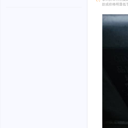
款或价格明显低
骗。