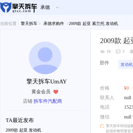
承德
当前位置：
擎天拆车
>
承德求购件
>
2009款 起亚 索兰托 发动机
2009款 
16
3
发
部件
发动机
擎天拆车UmAY
价格
¥0
黄金会员
联系人
null
店铺
拆车件汽配商
电话
152
微信
null
TA最近发布
擎天拆车特别提
2009款 起亚 发动机
款或价格明显低