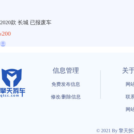
2020款 长城 已报废车
200
¥
信息管理
关
免费发布信息
网
修改/删除信息
联
网
© 2021 By 擎天