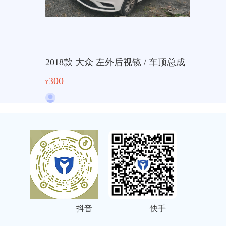
2018款 大众 左外后视镜 / 车顶总成
300
¥
抖音
快手