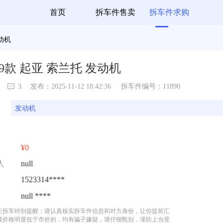
首页
拆车件售卖
拆车件求购
发动机
09款 起亚 索兰托 发动机
3
发布：2025-11-12 18:42:36
拆车件编号：11890
发动机
¥0
人
null
1523314****
null ****
天拆车特别提醒：请认真核实拆车件信息和对方身份，让你提前汇
或价格明显低于市价的，均有骗子嫌疑，请仔细甄别，谨防上当受