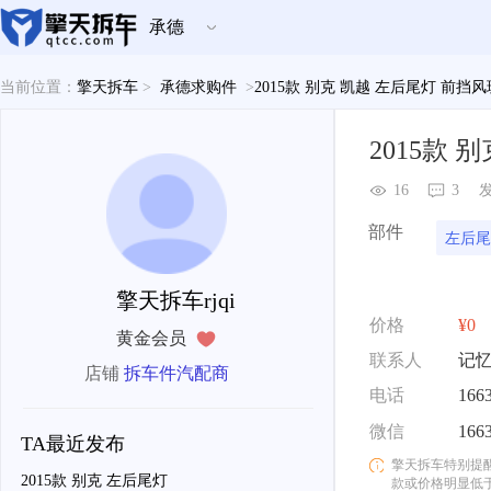
承德
当前位置：
擎天拆车
>
承德求购件
>
2015款 别克 凯越 左后尾灯 前挡
2015款
16
3
发
部件
左后尾
擎天拆车rjqi
价格
¥0
黄金会员
联系人
记
店铺
拆车件汽配商
电话
166
微信
166
TA最近发布
擎天拆车特别提
2015款 别克 左后尾灯
款或价格明显低