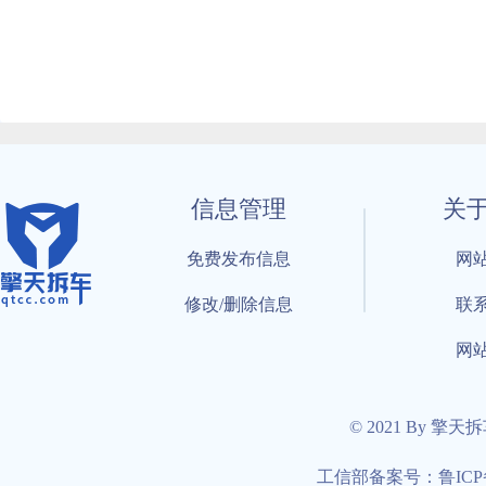
信息管理
关
免费发布信息
网
修改/删除信息
联
网
© 2021 By 擎天
工信部备案号：鲁ICP备