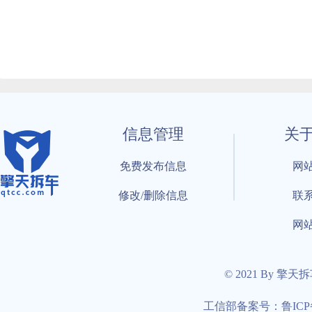
信息管理
关
免费发布信息
网
修改/删除信息
联
网
© 2021 By 擎天
工信部备案号：鲁ICP备