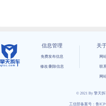
信息管理
关
免费发布信息
网
修改/删除信息
联
网
© 2021 By 擎天
工信部备案号：鲁ICP备