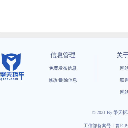
信息管理
关
免费发布信息
网
修改/删除信息
联
网
© 2021 By 擎天
工信部备案号：鲁ICP备