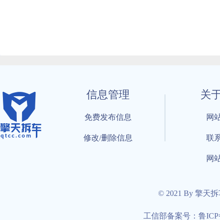
信息管理
关
免费发布信息
网
修改/删除信息
联
网
© 2021 By 擎天
工信部备案号：鲁ICP备