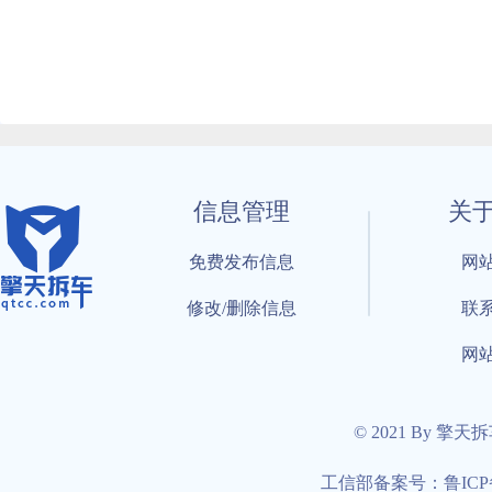
信息管理
关
免费发布信息
网
修改/删除信息
联
网
© 2021 By 擎天
工信部备案号：鲁ICP备