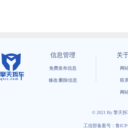
信息管理
关
免费发布信息
网
修改/删除信息
联
网
© 2021 By 擎天
工信部备案号：鲁ICP备