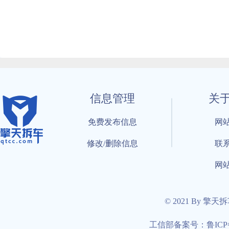
信息管理
关
免费发布信息
网
修改/删除信息
联
网
© 2021 By 擎天
工信部备案号：鲁ICP备