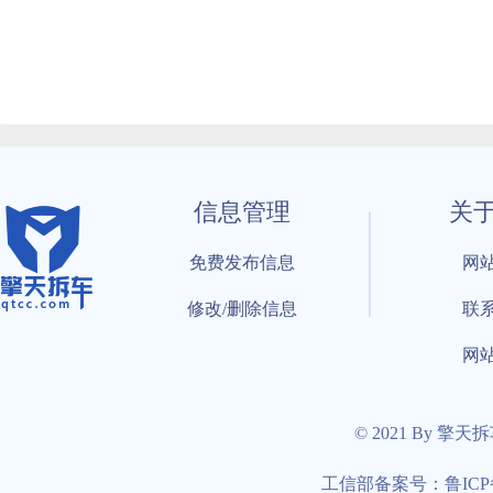
信息管理
关
免费发布信息
网
修改/删除信息
联
网
© 2021 By 擎天
工信部备案号：鲁ICP备