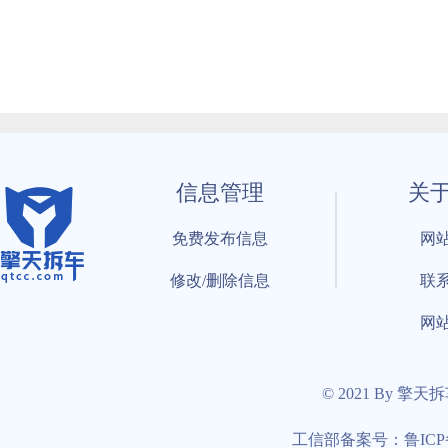
信息管理
关
免费发布信息
网
修改/删除信息
联
网
© 2021 By 擎天
工信部备案号：鲁ICP备