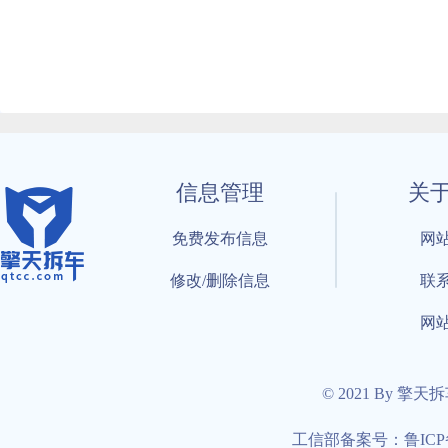
信息管理
关
免费发布信息
网
修改/删除信息
联
网
© 2021 By 擎天
工信部备案号：鲁ICP备