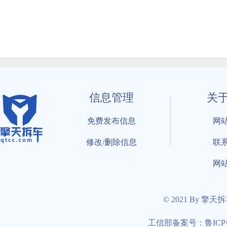
信息管理
关
免费发布信息
网
修改/删除信息
联
网
© 2021 By 擎天
工信部备案号：鲁ICP备