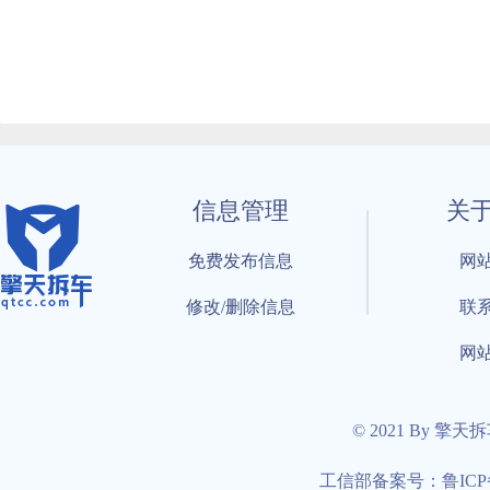
信息管理
关
免费发布信息
网
修改/删除信息
联
网
© 2021 By 擎天
工信部备案号：鲁ICP备