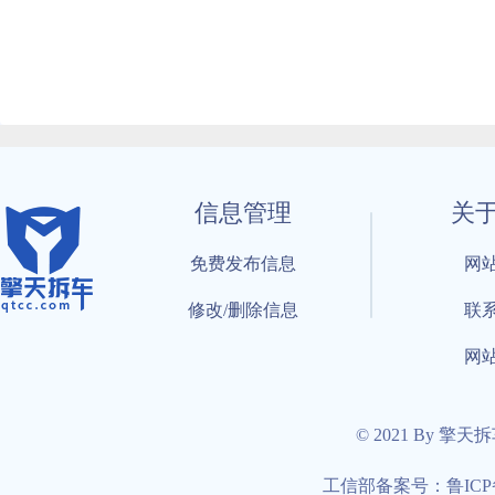
信息管理
关
免费发布信息
网
修改/删除信息
联
网
© 2021 By 擎天
工信部备案号：鲁ICP备