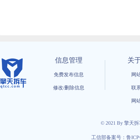
信息管理
关
免费发布信息
网
修改/删除信息
联
网
© 2021 By 擎天
工信部备案号：鲁ICP备