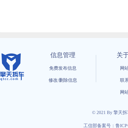
信息管理
关
免费发布信息
网
修改/删除信息
联
网
© 2021 By 擎天
工信部备案号：鲁ICP备