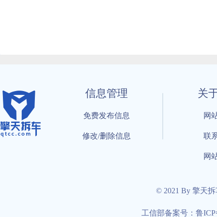
信息管理
关
免费发布信息
网
修改/删除信息
联
网
© 2021 By 擎天
工信部备案号：鲁ICP备