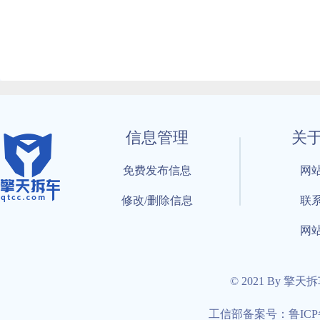
信息管理
关
免费发布信息
网
修改/删除信息
联
网
© 2021 By 擎天
工信部备案号：鲁ICP备