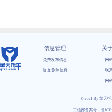
信息管理
关
免费发布信息
网
修改/删除信息
联
网
© 2021 By 擎天
工信部备案号：鲁ICP备