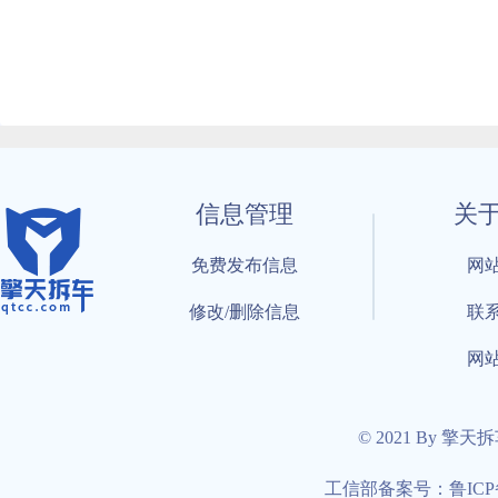
信息管理
关
免费发布信息
网
修改/删除信息
联
网
© 2021 By 擎天
工信部备案号：鲁ICP备