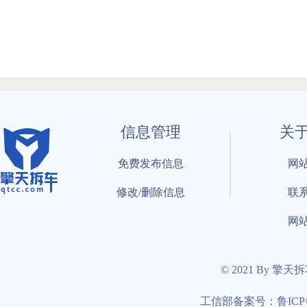
信息管理
关
免费发布信息
网
修改/删除信息
联
网
© 2021 By 擎天
工信部备案号：鲁ICP备