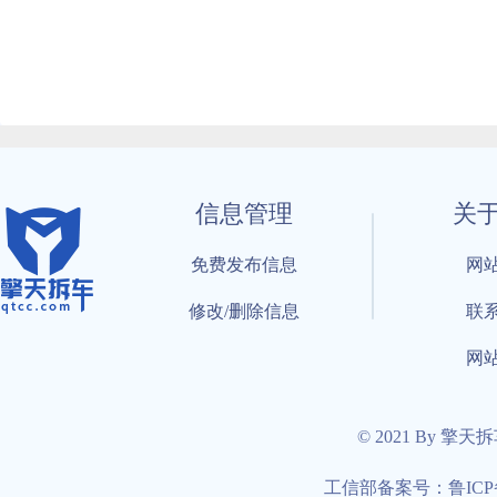
信息管理
关
免费发布信息
网
修改/删除信息
联
网
© 2021 By 擎天
工信部备案号：鲁ICP备