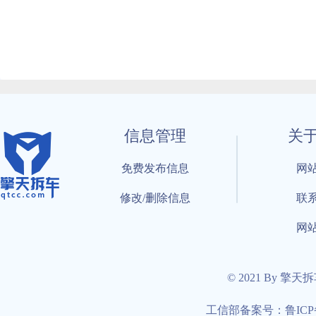
信息管理
关
免费发布信息
网
修改/删除信息
联
网
© 2021 By 擎天
工信部备案号：鲁ICP备