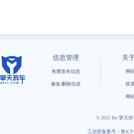
信息管理
关
免费发布信息
网
修改/删除信息
联
网
© 2021 By 擎天
工信部备案号：鲁ICP备