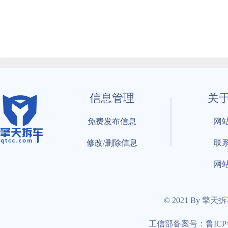
信息管理
关
免费发布信息
网
修改/删除信息
联
网
© 2021 By 擎天
工信部备案号：鲁ICP备