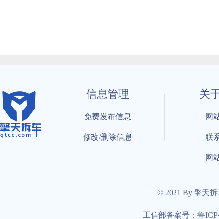
信息管理
关
免费发布信息
网
修改/删除信息
联
网
© 2021 By 擎天
工信部备案号：鲁ICP备