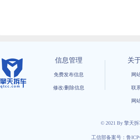
信息管理
关
免费发布信息
网
修改/删除信息
联
网
© 2021 By 擎天
工信部备案号：鲁ICP备