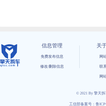
信息管理
关
免费发布信息
网
修改/删除信息
联
网
© 2021 By 擎天
工信部备案号：鲁ICP备