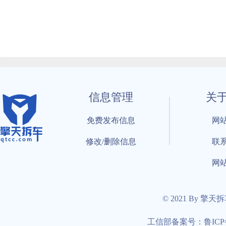
信息管理
关
免费发布信息
网
修改/删除信息
联
网
© 2021 By 擎天
工信部备案号：鲁ICP备