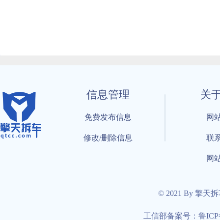
信息管理
关
免费发布信息
网
修改/删除信息
联
网
© 2021 By 擎天
工信部备案号：鲁ICP备