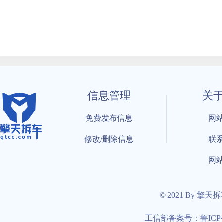
信息管理
关
免费发布信息
网
修改/删除信息
联
网
© 2021 By 擎天
工信部备案号：鲁ICP备