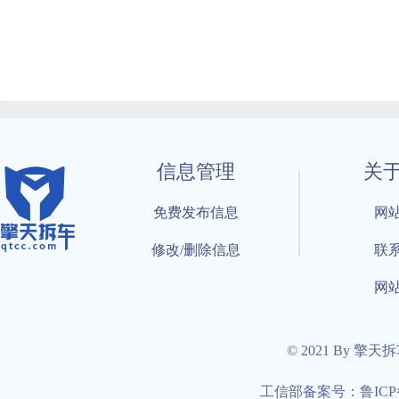
信息管理
关
免费发布信息
网
修改/删除信息
联
网
© 2021 By 擎天
工信部备案号：鲁ICP备