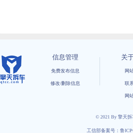
信息管理
关
免费发布信息
网
修改/删除信息
联
网
© 2021 By 擎天
工信部备案号：鲁ICP备