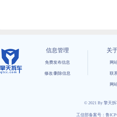
信息管理
关
免费发布信息
网
修改/删除信息
联
网
© 2021 By 擎天
工信部备案号：鲁ICP备