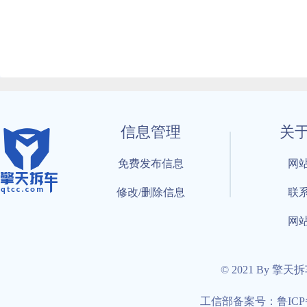
信息管理
关
免费发布信息
网
修改/删除信息
联
网
© 2021 By 擎天
工信部备案号：鲁ICP备