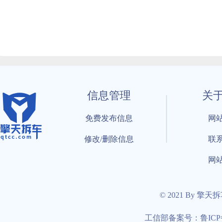
信息管理
关
免费发布信息
网
修改/删除信息
联
网
© 2021 By 擎天
工信部备案号：鲁ICP备