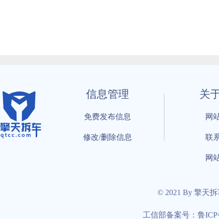
信息管理
关
免费发布信息
网
修改/删除信息
联
网
© 2021 By 擎天
工信部备案号：鲁ICP备