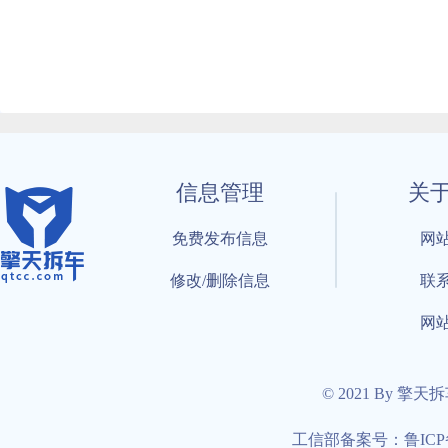
信息管理
关
免费发布信息
网
修改/删除信息
联
网
© 2021 By 擎天
工信部备案号：鲁ICP备