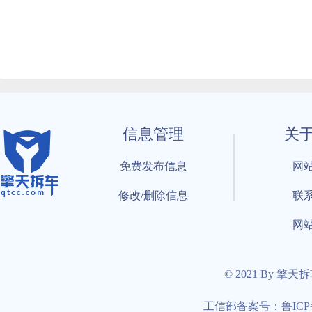
信息管理
关
免费发布信息
网
修改/删除信息
联
网
© 2021 By 擎天
工信部备案号：鲁ICP备