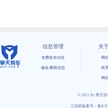
信息管理
关
免费发布信息
网
修改/删除信息
联
网
© 2021 By 擎天
工信部备案号：鲁ICP备