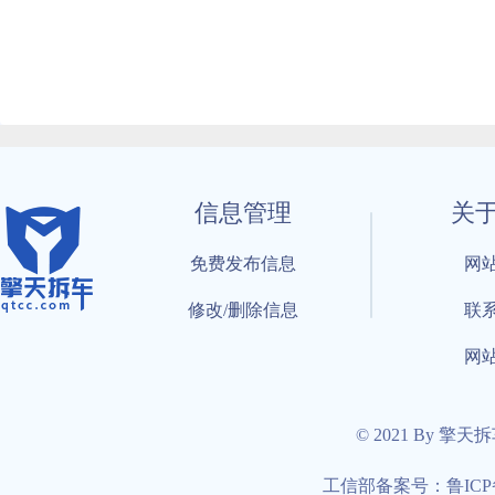
信息管理
关
免费发布信息
网
修改/删除信息
联
网
© 2021 By 擎天
工信部备案号：鲁ICP备