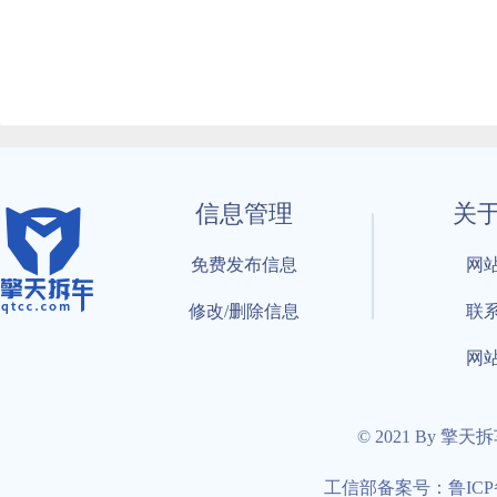
信息管理
关
免费发布信息
网
修改/删除信息
联
网
© 2021 By 擎天
工信部备案号：鲁ICP备