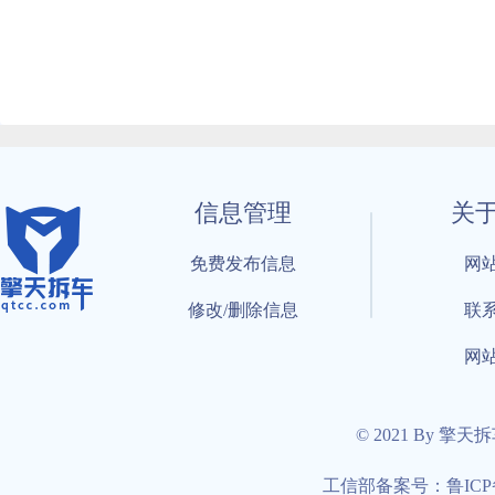
信息管理
关
免费发布信息
网
修改/删除信息
联
网
© 2021 By 擎天
工信部备案号：鲁ICP备