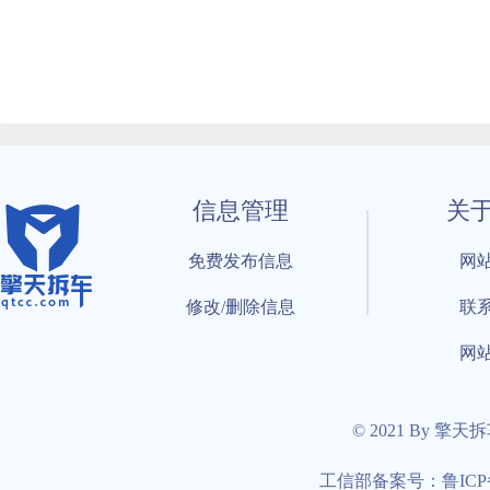
信息管理
关
免费发布信息
网
修改/删除信息
联
网
© 2021 By 擎天
工信部备案号：鲁ICP备