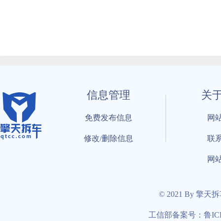
信息管理
关
免费发布信息
网
修改/删除信息
联
网
© 2021 By 擎天
工信部备案号：鲁ICP备